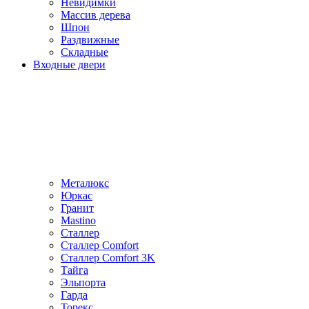
Невидимки
Массив дерева
Шпон
Раздвижные
Складные
Входные двери
Металюкс
Юркас
Гранит
Mastino
Сталлер
Сталлер Comfort
Сталлер Comfort 3K
Тайга
Эльпорта
Гарда
Торекс