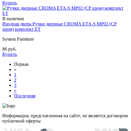
Купить
В наличии
Входная дверь Ручки дверные CROMA ETA-S MP02 (CP
хром) комплект ET
System Furniture
86 руб.
Купить
Первая
«
1
2
3
»
Последняя
Информация, представленная на сайте, не является договором
публичной оферты