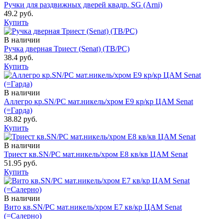
Ручки для раздвижных дверей квадр. SG (Arni)
49.2 руб.
Купить
В наличии
Ручка дверная Триест (Senat) (ТB/PС)
38.4 руб.
Купить
В наличии
Аллегро кр.SN/PС мат.никель/хром Е9 кр/кр ЦАМ Senat
(=Гарда)
38.82 руб.
Купить
В наличии
Триест кв.SN/PC мат.никель/хром Е8 кв/кв ЦАМ Senat
51.95 руб.
Купить
В наличии
Вито кв.SN/PC мат.никель/хром Е7 кв/кр ЦАМ Senat
(=Салерно)