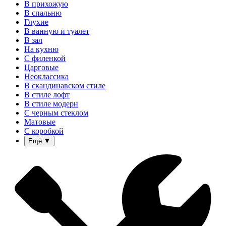
В прихожую
В спальню
Глухие
В ванную и туалет
В зал
На кухню
С филенкой
Царговые
Неоклассика
В скандинавском стиле
В стиле лофт
В стиле модерн
С черным стеклом
Матовые
С коробкой
Ещё
▼