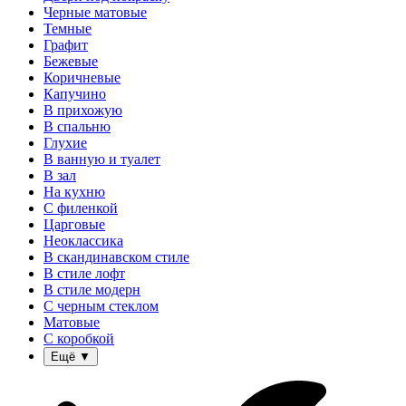
Черные матовые
Темные
Графит
Бежевые
Коричневые
Капучино
В прихожую
В спальню
Глухие
В ванную и туалет
В зал
На кухню
С филенкой
Царговые
Неоклассика
В скандинавском стиле
В стиле лофт
В стиле модерн
С черным стеклом
Матовые
С коробкой
Ещё
▼