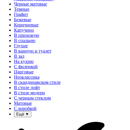
Черные матовые
Темные
Графит
Бежевые
Коричневые
Капучино
В прихожую
В спальню
Глухие
В ванную и туалет
В зал
На кухню
С филенкой
Царговые
Неоклассика
В скандинавском стиле
В стиле лофт
В стиле модерн
С черным стеклом
Матовые
С коробкой
Ещё
▼