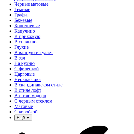
Черные матовые
Темные
Графит
Бежевые
Коричневые
Капучино
В прихожую
В спальню
Глухие
В ванную и туалет
В зал
На кухню
С филенкой
Царговые
Неоклассика
В скандинавском стиле
В стиле лофт
В стиле модерн
С черным стеклом
Матовые
С коробкой
Ещё
▼