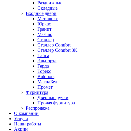
Раздвижные
Складные
Входные двери
Металюкс
Юркас
Гранит
Mastino
Сталлер
Сталлер Comfort
Сталлер Comfort 3K
Тайга
Эльпорта
Гарда
Торекс
Buldoors
МагнаБел
Промет
Фурнитура
Дверные ручки
Прочая фурнитура
Распродажа
О компании
Услуги
Наши работы
Акции