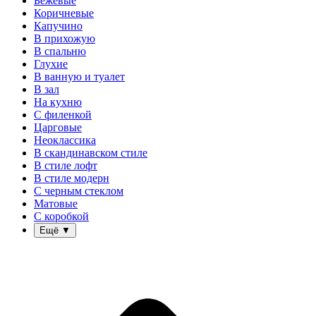
Бежевые
Коричневые
Капучино
В прихожую
В спальню
Глухие
В ванную и туалет
В зал
На кухню
С филенкой
Царговые
Неоклассика
В скандинавском стиле
В стиле лофт
В стиле модерн
С черным стеклом
Матовые
С коробкой
Ещё
▼