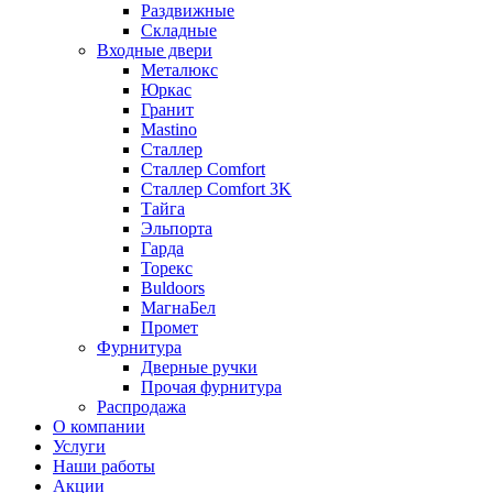
Раздвижные
Складные
Входные двери
Металюкс
Юркас
Гранит
Mastino
Сталлер
Сталлер Comfort
Сталлер Comfort 3K
Тайга
Эльпорта
Гарда
Торекс
Buldoors
МагнаБел
Промет
Фурнитура
Дверные ручки
Прочая фурнитура
Распродажа
О компании
Услуги
Наши работы
Акции